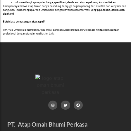
Informasi lengkap seputar
harga, spesifikasi, dan brand atap aspal
yang kami sediakan
Kami percaya bahwa atap bukan hanya pelindung, tapi juga bagian penting dari estetika dan kenyamanan
bangunan. Itulah mengapa Atap Omah hadir dengan layanan dan informasi yang
jujur, teknis, dan mudah
dipahami
.
Butuh jasa pemasangan atap aspal?
Tim Atap Omah siap membantu Anda mulai dari konsultasi produk, survei lokasi, hingga pemasangan
profesional dengan standar kualitas terbaik.
PT. Atap Omah Bhumi Perkasa