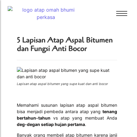
Bali Bitumen
5 Lapisan Atap Aspal Bitumen
CTI
dan Fungsi Anti Bocor
Bali Bitumen
GAF
CTI
GRC
GAF
Tamko
GRC
Tarkey
Lapisan atap aspal bitumen yang supe kuat dan anti bocor
Tamko
Tegola
Tarkey
Memahami susunan lapisan atap aspal bitumen
Tegola
bisa menjadi pembeda antara atap yang
tenang
bertahun-tahun
vs atap yang membuat Anda
deg-degan setiap hujan pertama
.
Banyak orang membeli atap bitumen karena janji