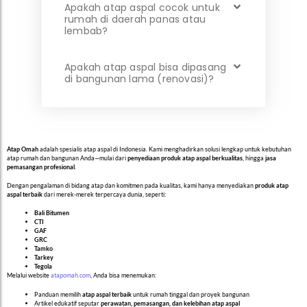
Apakah atap aspal cocok untuk
rumah di daerah panas atau
lembab?
Apakah atap aspal bisa dipasang
di bangunan lama (renovasi)?
Atap Omah
adalah spesialis atap aspal di Indonesia. Kami menghadirkan solusi lengkap untuk kebutuhan
atap rumah dan bangunan Anda—mulai dari
penyediaan produk atap aspal berkualitas
, hingga
jasa
pemasangan profesional
.
Dengan pengalaman di bidang atap dan komitmen pada kualitas, kami hanya menyediakan
produk atap
aspal terbaik
dari merek-merek terpercaya dunia, seperti:
Bali Bitumen
CTI
GAF
GRC
Tamko
Tarkey
Tegola
Melalui website
atapomah.com
, Anda bisa menemukan:
Panduan memilih
atap aspal terbaik
untuk rumah tinggal dan proyek bangunan
Artikel edukatif seputar
perawatan, pemasangan, dan kelebihan atap aspal