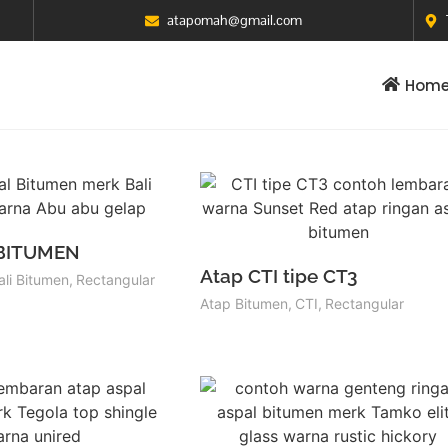
atapomah@gmail.com
Hom
 BITUMEN
Atap CTI tipe CT3
ali Bitumen
,
Rectangular
Atap Bitumen
,
CTI
,
Rectangular