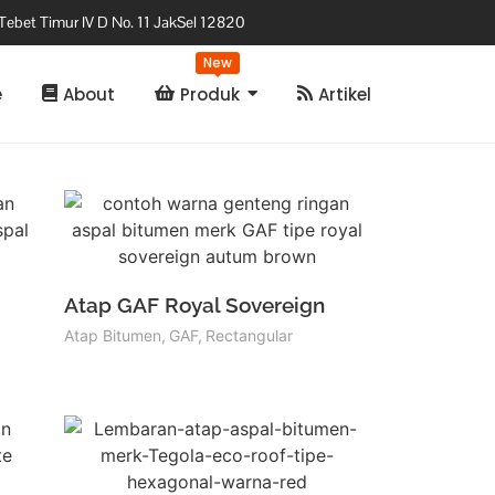
Tebet Timur IV D No. 11 JakSel 12820
New
e
About
Produk
Artikel
Atap GAF Royal Sovereign
Atap Bitumen
,
GAF
,
Rectangular