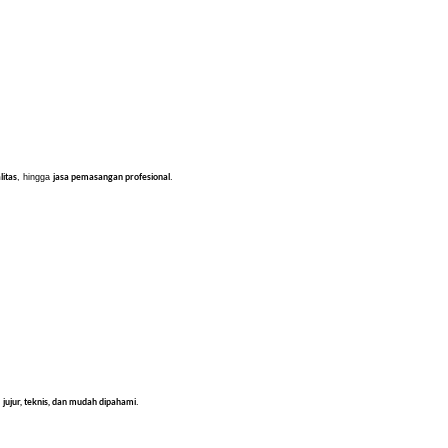
litas
jasa pemasangan profesional
, hingga
.
jujur, teknis, dan mudah dipahami
g
.