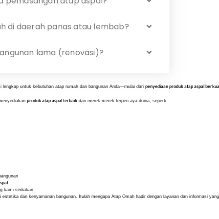
a pemasangan atap aspal?
h di daerah panas atau lembab?
bangunan lama (renovasi)?
penyediaan produk atap aspal berkua
usi lengkap untuk kebutuhan atap rumah dan bangunan Anda—mulai dari
produk atap aspal terbaik
 menyediakan
dari merek-merek terpercaya dunia, seperti:
 bangunan
spal
g kami sediakan
ari estetika dan kenyamanan bangunan. Itulah mengapa Atap Omah hadir dengan layanan dan informasi yan