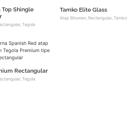
 Top Shingle
Tamko Elite Glass
r
Atap Bitumen
,
Rectangular
,
Tamko
ectangular
,
Tegola
mium Rectangular
ectangular
,
Tegola