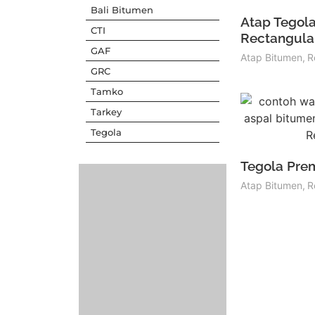
Bali Bitumen
Atap Tegola
CTI
Rectangula
GAF
Atap Bitumen
,
R
GRC
Tamko
Tarkey
Tegola
Tegola Pre
Atap Bitumen
,
R