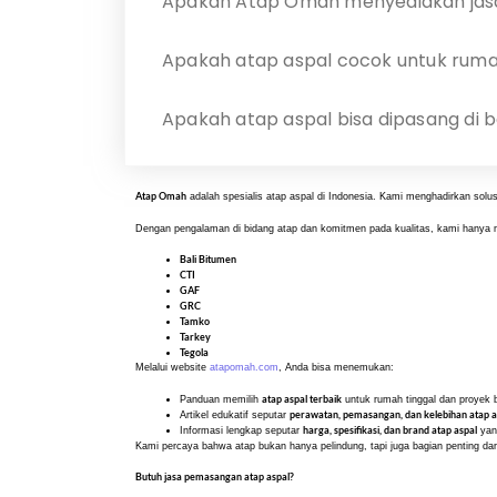
Apakah Atap Omah menyediakan jas
Apakah atap aspal cocok untuk ruma
Apakah atap aspal bisa dipasang di 
Atap Omah
adalah spesialis atap aspal di Indonesia. Kami menghadirkan sol
Dengan pengalaman di bidang atap dan komitmen pada kualitas, kami hanya
Bali Bitumen
CTI
GAF
GRC
Tamko
Tarkey
Tegola
Melalui website
atapomah.com
, Anda bisa menemukan:
atap aspal terbaik
Panduan memilih
untuk rumah tinggal dan proyek
perawatan, pemasangan, dan kelebihan atap a
Artikel edukatif seputar
harga, spesifikasi, dan brand atap aspal
Informasi lengkap seputar
yan
Kami percaya bahwa atap bukan hanya pelindung, tapi juga bagian penting d
Butuh jasa pemasangan atap aspal?