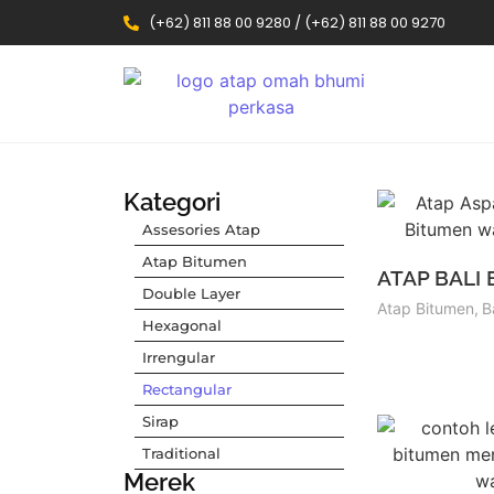
(+62) 811 88 00 9280 / (+62) 811 88 00 9270
Kategori
Assesories Atap
Atap Bitumen
ATAP BALI
Double Layer
Atap Bitumen
,
B
Hexagonal
Irrengular
Rectangular
Sirap
Traditional
Merek