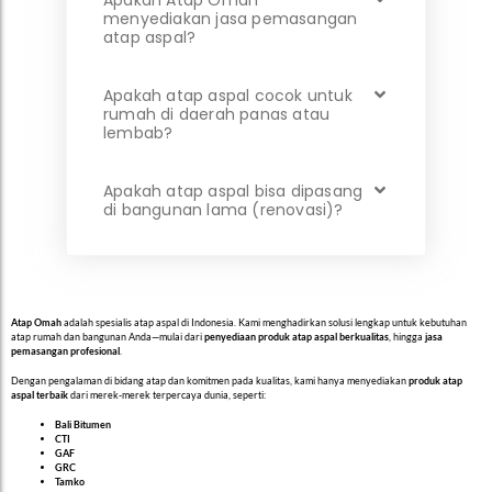
menyediakan jasa pemasangan
atap aspal?
Apakah atap aspal cocok untuk
rumah di daerah panas atau
lembab?
Apakah atap aspal bisa dipasang
di bangunan lama (renovasi)?
Atap Omah
adalah spesialis atap aspal di Indonesia. Kami menghadirkan solusi lengkap untuk kebutuhan
atap rumah dan bangunan Anda—mulai dari
penyediaan produk atap aspal berkualitas
, hingga
jasa
pemasangan profesional
.
Dengan pengalaman di bidang atap dan komitmen pada kualitas, kami hanya menyediakan
produk atap
aspal terbaik
dari merek-merek terpercaya dunia, seperti:
Bali Bitumen
CTI
GAF
GRC
Tamko