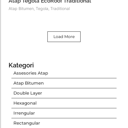
Atap Tegola EcoRoof Traditional
Atap Bitumen
,
Tegola
,
Traditional
Load More
Kategori
Assesories Atap
Atap Bitumen
Double Layer
Hexagonal
Irrengular
Rectangular