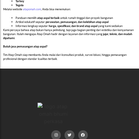
Tarkey
Tegola
Melalui website
atapomah.com
, Anda bisa menemukan:
Panduan memilih
atap aspal terbaik
untuk rumah tinggal dan proyek bangunan
Artikel edukatif seputar
perawatan, pemasangan, dan kelebihan atap aspal
Informasi lengkap seputar
harga, spesifikasi, dan brand atap aspal
yang kami sediakan
Kami percaya bahwa atap bukan hanya pelindung, tapi juga bagian penting dari estetika dan kenyamanan
bangunan. Itulah mengapa Atap Omah hadir dengan layanan dan informasi yang
jujur, teknis, dan mudah
dipahami
.
Butuh jasa pemasangan atap aspal?
Tim Atap Omah siap membantu Anda mulai dari konsultasi produk, survei lokasi, hingga pemasangan
profesional dengan standar kualitas terbaik.