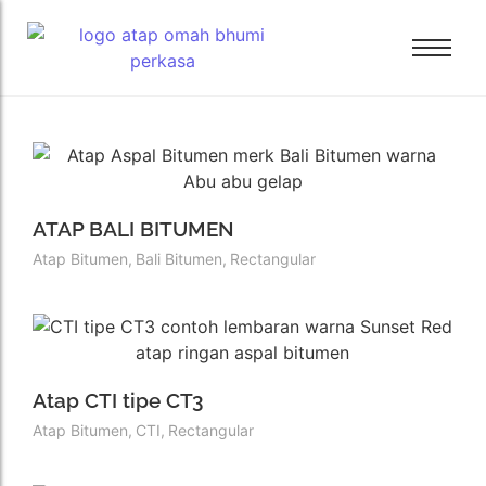
Bali Bitumen
CTI
Bali Bitumen
GAF
CTI
ATAP BALI BITUMEN
GRC
GAF
Atap Bitumen
,
Bali Bitumen
,
Rectangular
Tamko
GRC
Tarkey
Tamko
Tegola
Tarkey
Tegola
Atap CTI tipe CT3
Atap Bitumen
,
CTI
,
Rectangular