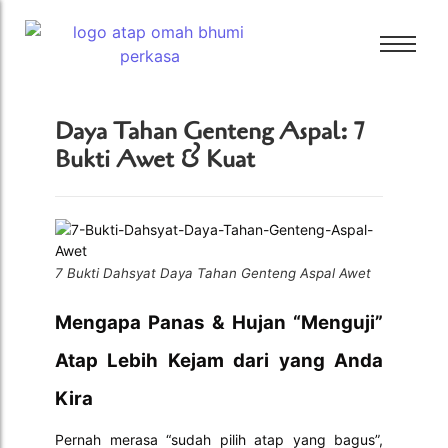
Bali Bitumen
Daya Tahan Genteng Aspal: 7
CTI
Bukti Awet & Kuat
Bali Bitumen
GAF
CTI
GRC
GAF
Tamko
GRC
7 Bukti Dahsyat Daya Tahan Genteng Aspal Awet
Tarkey
Tamko
Tegola
Mengapa Panas & Hujan “Menguji”
Tarkey
Tegola
Atap Lebih Kejam dari yang Anda
Kira
Pernah merasa “sudah pilih atap yang bagus”,