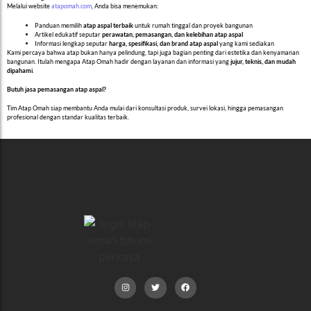
Melalui website
atapomah.com
, Anda bisa menemukan:
Panduan memilih
atap aspal terbaik
untuk rumah tinggal dan proyek bangunan
Artikel edukatif seputar
perawatan, pemasangan, dan kelebihan atap aspal
Informasi lengkap seputar
harga, spesifikasi, dan brand atap aspal
yang kami sediakan
Kami percaya bahwa atap bukan hanya pelindung, tapi juga bagian penting dari estetika dan kenyamanan
bangunan. Itulah mengapa Atap Omah hadir dengan layanan dan informasi yang
jujur, teknis, dan mudah
dipahami
.
Butuh jasa pemasangan atap aspal?
Tim Atap Omah siap membantu Anda mulai dari konsultasi produk, survei lokasi, hingga pemasangan
profesional dengan standar kualitas terbaik.