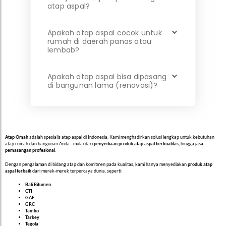
atap aspal?
Apakah atap aspal cocok untuk
rumah di daerah panas atau
lembab?
Apakah atap aspal bisa dipasang
di bangunan lama (renovasi)?
Atap Omah
adalah spesialis atap aspal di Indonesia. Kami menghadirkan solusi lengkap untuk kebutuhan
atap rumah dan bangunan Anda—mulai dari
penyediaan produk atap aspal berkualitas
, hingga
jasa
pemasangan profesional
.
Dengan pengalaman di bidang atap dan komitmen pada kualitas, kami hanya menyediakan
produk atap
aspal terbaik
dari merek-merek terpercaya dunia, seperti:
Bali Bitumen
CTI
GAF
GRC
Tamko
Tarkey
Tegola