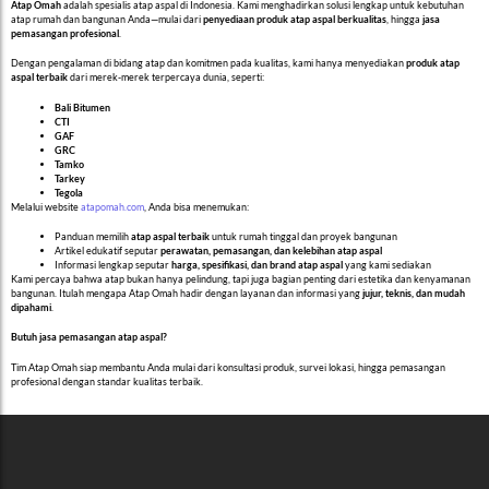
Atap Omah
adalah spesialis atap aspal di Indonesia. Kami menghadirkan solusi lengkap untuk kebutuhan
atap rumah dan bangunan Anda—mulai dari
penyediaan produk atap aspal berkualitas
, hingga
jasa
pemasangan profesional
.
Dengan pengalaman di bidang atap dan komitmen pada kualitas, kami hanya menyediakan
produk atap
aspal terbaik
dari merek-merek terpercaya dunia, seperti:
Bali Bitumen
CTI
GAF
GRC
Tamko
Tarkey
Tegola
Melalui website
atapomah.com
, Anda bisa menemukan:
Panduan memilih
atap aspal terbaik
untuk rumah tinggal dan proyek bangunan
Artikel edukatif seputar
perawatan, pemasangan, dan kelebihan atap aspal
Informasi lengkap seputar
harga, spesifikasi, dan brand atap aspal
yang kami sediakan
Kami percaya bahwa atap bukan hanya pelindung, tapi juga bagian penting dari estetika dan kenyamanan
bangunan. Itulah mengapa Atap Omah hadir dengan layanan dan informasi yang
jujur, teknis, dan mudah
dipahami
.
Butuh jasa pemasangan atap aspal?
Tim Atap Omah siap membantu Anda mulai dari konsultasi produk, survei lokasi, hingga pemasangan
profesional dengan standar kualitas terbaik.