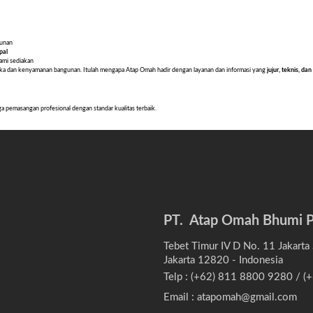
gunan
pal
ami sediakan
etika dan kenyamanan bangunan. Itulah mengapa Atap Omah hadir dengan layanan dan informasi yang
jujur, teknis, d
ga pemasangan profesional dengan standar kualitas terbaik.
PT. Atap Omah Bhumi P
Tebet Timur IV D No. 11 Jakarta 
Jakarta 12820 - Indonesia
Telp : (+62) 811 8800 9280 / 
Email : atapomah@gmail.com