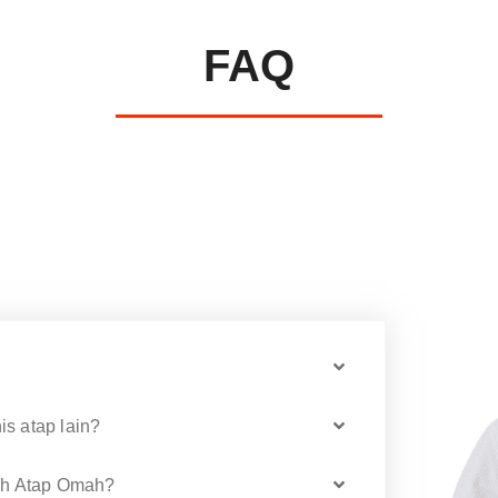
FAQ
s atap lain?
leh Atap Omah?