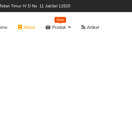
Tebet Timur IV D No. 11 JakSel 12820
New
ome
About
Produk
Artikel