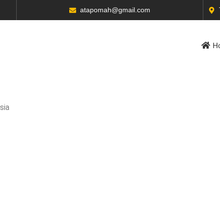
atapomah@gmail.com
H
sia