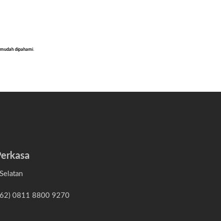
an mudah dipahami
.
erkasa
Selatan
(+62) 0811 8800 9270