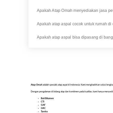
Apakah Atap Omah menyediakan jasa pe
Apakah atap aspal cocok untuk rumah di
Apakah atap aspal bisa dipasang di ban
Atap Omah
adalah spesialis atap aspal di Indonesia. Kami menghadirkan solusi le
Dengan pengalaman di bidang atap dan komitmen pada kualitas, kami hanya menyed
Bali Bitumen
CTI
GAF
GRC
Tamko