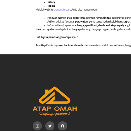
Tarkey
Tegola
Melalui website
atapomah.com
, Anda bisa menemukan:
Panduan memilih
atap aspal terbaik
untuk rumah tinggal dan proyek ban
Artikel edukatif seputar
perawatan, pemasangan, dan kelebihan atap as
Informasi lengkap seputar
harga, spesifikasi, dan brand atap aspal
yang k
Kami percaya bahwa atap bukan hanya pelindung, tapi juga bagian penting dari est
Butuh jasa pemasangan atap aspal?
Tim Atap Omah siap membantu Anda mulai dari konsultasi produk, survei lokasi, hing