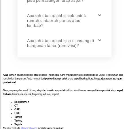
jasa pemasangan atap aspal?
Apakah atap aspal cocok untuk
rumah di daerah panas atau
lembab?
Apakah atap aspal bisa dipasang di
bangunan lama (renovasi)?
Atap Omah
adalah spesialis atap aspal di Indonesia. Kami menghadirkan solusi lengkap untuk kebutuhan atap
rumah dan bangunan Anda—mulai dari
penyediaan produk atap aspal berkualitas
, hingga
jasa pemasangan
profesional
.
Dengan pengalaman di bidang atap dan komitmen pada kualitas, kami hanya menyediakan
produk atap aspal
terbaik
dari merek-merek terpercaya dunia, seperti:
Bali Bitumen
CTI
GAF
GRC
Tamko
Tarkey
Tegola
Melalui website
atapomah.com
, Anda bisa menemukan: