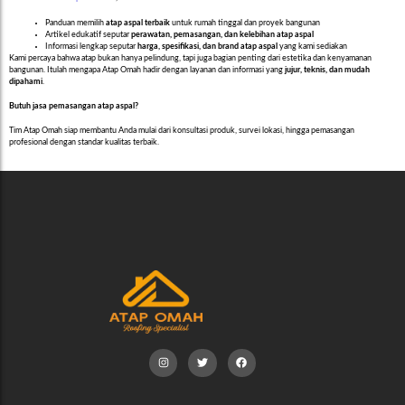
Panduan memilih
atap aspal terbaik
untuk rumah tinggal dan proyek bangunan
Artikel edukatif seputar
perawatan, pemasangan, dan kelebihan atap aspal
Informasi lengkap seputar
harga, spesifikasi, dan brand atap aspal
yang kami sediakan
Kami percaya bahwa atap bukan hanya pelindung, tapi juga bagian penting dari estetika dan kenyamanan
bangunan. Itulah mengapa Atap Omah hadir dengan layanan dan informasi yang
jujur, teknis, dan mudah
dipahami
.
Butuh jasa pemasangan atap aspal?
Tim Atap Omah siap membantu Anda mulai dari konsultasi produk, survei lokasi, hingga pemasangan
profesional dengan standar kualitas terbaik.