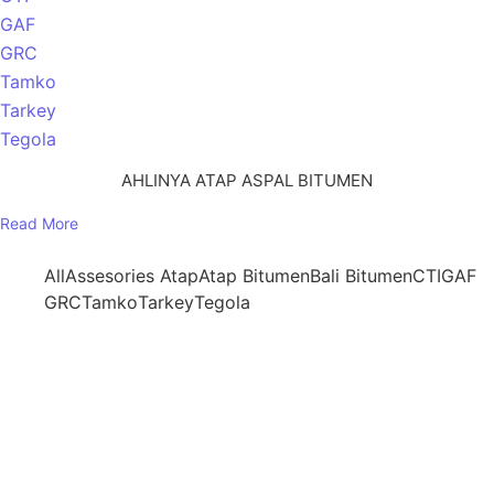
GAF
GRC
Tamko
Tarkey
Tegola
AHLINYA ATAP ASPAL BITUMEN
Read More
All
Assesories Atap
Atap Bitumen
Bali Bitumen
CTI
GAF
GRC
Tamko
Tarkey
Tegola
ATAP BALI BITUMEN
Atap Bitumen
,
Bali Bitumen
,
Rectangular
Atap CTI tipe CT3