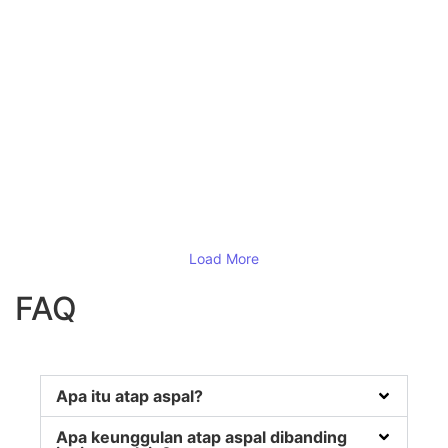
Atap Tamko Heritage
Atap Bitumen
,
Double Layer
,
Tamko
Atap Tegola EcoRoof Hexagonal
Atap Bitumen
,
Hexagonal
,
Tegola
Atap Tegola EcoRoof Traditional
Atap Bitumen
,
Tegola
,
Traditional
Load More
FAQ
Apa itu atap aspal?
Apa keunggulan atap aspal dibanding