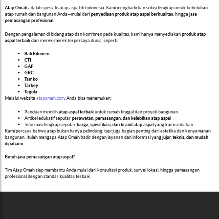
Atap Omah
adalah spesialis atap aspal di Indonesia. Kami menghadirkan solusi lengkap untuk kebutuhan
atap rumah dan bangunan Anda—mulai dari
penyediaan produk atap aspal berkualitas
, hingga
jasa
pemasangan profesional
.
Dengan pengalaman di bidang atap dan komitmen pada kualitas, kami hanya menyediakan
produk atap
aspal terbaik
dari merek-merek terpercaya dunia, seperti:
Bali Bitumen
CTI
GAF
GRC
Tamko
Tarkey
Tegola
Melalui website
atapomah.com
, Anda bisa menemukan:
Panduan memilih
atap aspal terbaik
untuk rumah tinggal dan proyek bangunan
Artikel edukatif seputar
perawatan, pemasangan, dan kelebihan atap aspal
Informasi lengkap seputar
harga, spesifikasi, dan brand atap aspal
yang kami sediakan
Kami percaya bahwa atap bukan hanya pelindung, tapi juga bagian penting dari estetika dan kenyamanan
bangunan. Itulah mengapa Atap Omah hadir dengan layanan dan informasi yang
jujur, teknis, dan mudah
dipahami
.
Butuh jasa pemasangan atap aspal?
Tim Atap Omah siap membantu Anda mulai dari konsultasi produk, survei lokasi, hingga pemasangan
profesional dengan standar kualitas terbaik.