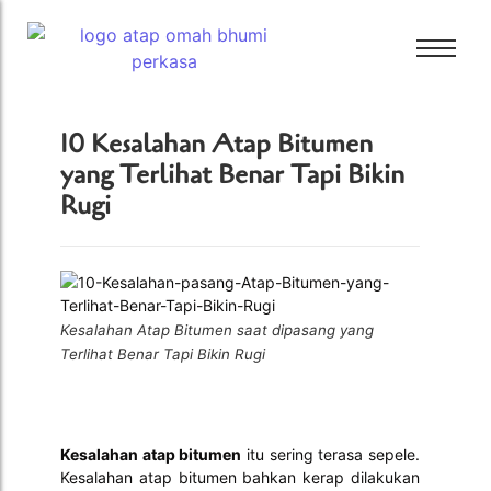
Bali Bitumen
10 Kesalahan Atap Bitumen
CTI
yang Terlihat Benar Tapi Bikin
Bali Bitumen
Rugi
GAF
CTI
GRC
GAF
Tamko
GRC
Tarkey
Tamko
Kesalahan Atap Bitumen saat dipasang yang
Tegola
Terlihat Benar Tapi Bikin Rugi
Tarkey
Tegola
Kesalahan atap bitumen
itu sering terasa sepele.
Kesalahan atap bitumen bahkan kerap dilakukan