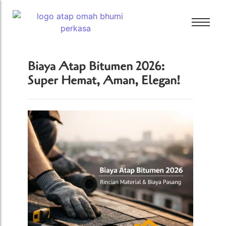
Bali Bitumen
Biaya Atap Bitumen 2026:
CTI
Super Hemat, Aman, Elegan!
Bali Bitumen
GAF
CTI
GRC
GAF
Tamko
GRC
Tarkey
Tamko
Tegola
Tarkey
Tegola