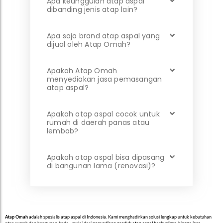
Apa keunggulan atap aspal
dibanding jenis atap lain?
Apa saja brand atap aspal yang
dijual oleh Atap Omah?
Apakah Atap Omah
menyediakan jasa pemasangan
atap aspal?
Apakah atap aspal cocok untuk
rumah di daerah panas atau
lembab?
Apakah atap aspal bisa dipasang
di bangunan lama (renovasi)?
Atap Omah
adalah spesialis atap aspal di Indonesia. Kami menghadirkan solusi lengkap untuk kebutuhan