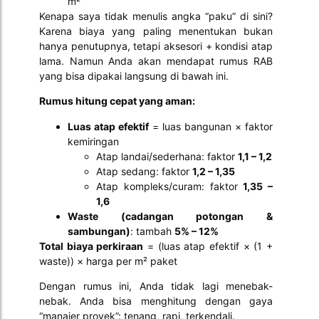
m²
Kenapa saya tidak menulis angka “paku” di sini?
Karena biaya yang paling menentukan bukan
hanya penutupnya, tetapi aksesori + kondisi atap
lama. Namun Anda akan mendapat rumus RAB
yang bisa dipakai langsung di bawah ini.
Rumus hitung cepat yang aman:
Luas atap efektif
= luas bangunan × faktor
kemiringan
Atap landai/sederhana: faktor
1,1 – 1,2
Atap sedang: faktor
1,2 – 1,35
Atap kompleks/curam: faktor
1,35 –
1,6
Waste (cadangan potongan &
sambungan)
: tambah
5% – 12%
Total biaya perkiraan
= (luas atap efektif × (1 +
waste)) × harga per m² paket
Dengan rumus ini, Anda tidak lagi menebak-
nebak. Anda bisa menghitung dengan gaya
“manajer proyek”: tenang, rapi, terkendali.