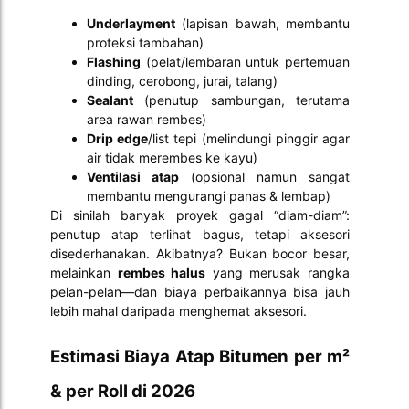
Underlayment
(lapisan bawah, membantu
proteksi tambahan)
Flashing
(pelat/lembaran untuk pertemuan
dinding, cerobong, jurai, talang)
Sealant
(penutup sambungan, terutama
area rawan rembes)
Drip edge
/list tepi (melindungi pinggir agar
air tidak merembes ke kayu)
Ventilasi atap
(opsional namun sangat
membantu mengurangi panas & lembap)
Di sinilah banyak proyek gagal “diam-diam”:
penutup atap terlihat bagus, tetapi aksesori
disederhanakan. Akibatnya? Bukan bocor besar,
melainkan
rembes halus
yang merusak rangka
pelan-pelan—dan biaya perbaikannya bisa jauh
lebih mahal daripada menghemat aksesori.
Estimasi Biaya Atap Bitumen per m²
& per Roll di 2026