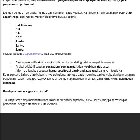
atap rumah dan bangunan Anda—mulai dari
penyediaan produk atap aspal berkualitas
, hingga
jasa
pemasangan profesional
.
Dengan pengalaman di bidang atap dan komitmen pada kualitas, kami hanya menyediakan
produk atap
aspal terbaik
dari merek-merek terpercaya dunia, seperti:
Bali Bitumen
CTI
GAF
GRC
Tamko
Tarkey
Tegola
Melalui website
atapomah.com
, Anda bisa menemukan:
Panduan memilih
atap aspal terbaik
untuk rumah tinggal dan proyek bangunan
Artikel edukatif seputar
perawatan, pemasangan, dan kelebihan atap aspal
Informasi lengkap seputar
harga, spesifikasi, dan brand atap aspal
yang kami sediakan
Kami percaya bahwa atap bukan hanya pelindung, tapi juga bagian penting dari estetika dan kenyamanan
bangunan. Itulah mengapa Atap Omah hadir dengan layanan dan informasi yang
jujur, teknis, dan mudah
dipahami
.
Butuh jasa pemasangan atap aspal?
Tim Atap Omah siap membantu Anda mulai dari konsultasi produk, survei lokasi, hingga pemasangan
profesional dengan standar kualitas terbaik.