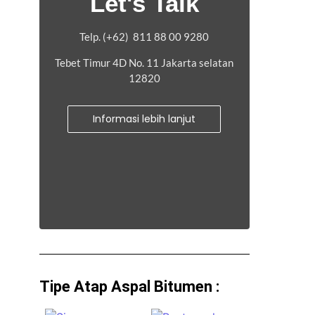
Let's Talk
Telp. (+62) 811 88 00 9280
Tebet Timur 4D No. 11 Jakarta selatan
12820
Informasi lebih lanjut
Tipe Atap Aspal Bitumen :