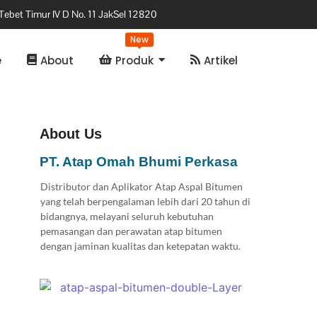
Tebet Timur IV D No. 11 JakSel 12820
New
e
About
Produk
Artikel
About Us
PT. Atap Omah Bhumi Perkasa
Distributor dan Aplikator Atap Aspal Bitumen
yang telah berpengalaman lebih dari 20 tahun di
bidangnya, melayani seluruh kebutuhan
pemasangan dan perawatan atap bitumen
dengan jaminan kualitas dan ketepatan waktu.