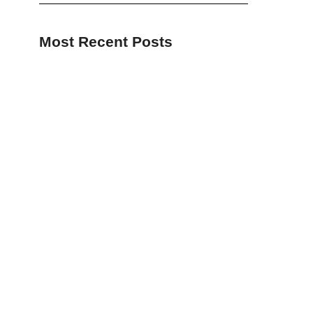
Most Recent Posts
Rangka Atap Dome Kubus 4 Alasan Anti Banjir
& Gempa
Rumah Sering Panas? 7 Tips Atap Ampuh Bikin
Nyaman
Ciri Atap Rumah Salah: 7 Tanda Fatal yg Sering
Diabaikan
Hidden Gutter Atap: 7 Manfaat Estetika & Anti
Bocor