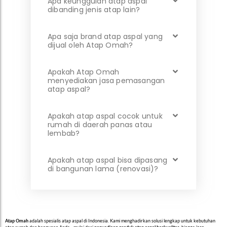
Apa keunggulan atap aspal
dibanding jenis atap lain?
Apa saja brand atap aspal yang
dijual oleh Atap Omah?
Apakah Atap Omah
menyediakan jasa pemasangan
atap aspal?
Apakah atap aspal cocok untuk
rumah di daerah panas atau
lembab?
Apakah atap aspal bisa dipasang
di bangunan lama (renovasi)?
Atap Omah
adalah spesialis atap aspal di Indonesia. Kami menghadirkan solusi lengkap untuk kebutuhan