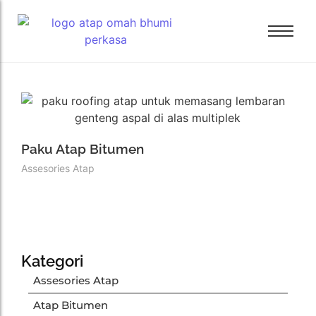
Bali Bitumen
CTI
Bali Bitumen
GAF
CTI
Paku Atap Bitumen
GRC
GAF
Assesories Atap
Tamko
GRC
Tarkey
Tamko
Tegola
Tarkey
Tegola
Kategori
Assesories Atap
Atap Bitumen