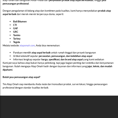
atap rumah dan bangunan Anda—mulai dari
penyediaan produk atap aspal berkualitas
, hingga
jasa
pemasangan profesional
.
Dengan pengalaman di bidang atap dan komitmen pada kualitas, kami hanya menyediakan
produk atap
aspal terbaik
dari merek-merek terpercaya dunia, seperti:
Bali Bitumen
CTI
GAF
GRC
Tamko
Tarkey
Tegola
Melalui website
atapomah.com
, Anda bisa menemukan:
Panduan memilih
atap aspal terbaik
untuk rumah tinggal dan proyek bangunan
Artikel edukatif seputar
perawatan, pemasangan, dan kelebihan atap aspal
Informasi lengkap seputar
harga, spesifikasi, dan brand atap aspal
yang kami sediakan
Kami percaya bahwa atap bukan hanya pelindung, tapi juga bagian penting dari estetika dan kenyamanan
bangunan. Itulah mengapa Atap Omah hadir dengan layanan dan informasi yang
jujur, teknis, dan mudah
dipahami
.
Butuh jasa pemasangan atap aspal?
Tim Atap Omah siap membantu Anda mulai dari konsultasi produk, survei lokasi, hingga pemasangan
profesional dengan standar kualitas terbaik.