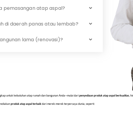
a pemasangan atap aspal?
h di daerah panas atau lembab?
bangunan lama (renovasi)?
 lengkap untuk kebutuhan atap rumah dan bangunan Anda—mulai dari
penyediaan produk atap aspal berkualitas
, h
nyediakan
produk atap aspal terbaik
dari merek-merek terpercaya dunia, seperti: