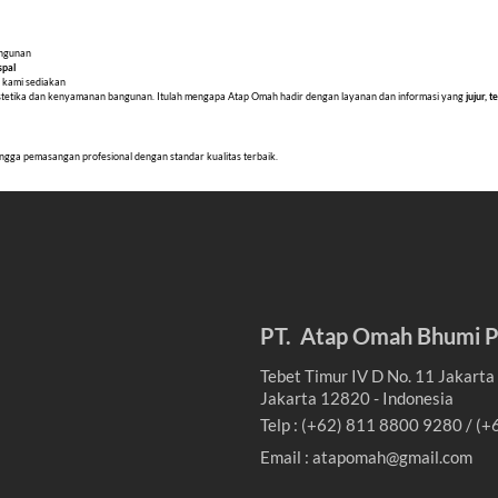
angunan
spal
 kami sediakan
 estetika dan kenyamanan bangunan. Itulah mengapa Atap Omah hadir dengan layanan dan informasi yang
jujur, 
ingga pemasangan profesional dengan standar kualitas terbaik.
PT. Atap Omah Bhumi P
Tebet Timur IV D No. 11 Jakarta
Jakarta 12820 - Indonesia
Telp : (+62) 811 8800 9280 / (
Email : atapomah@gmail.com