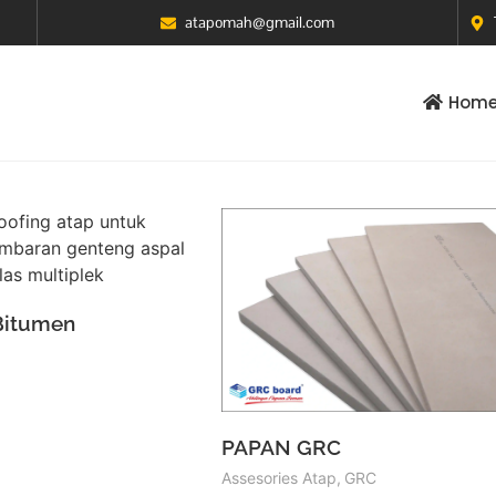
atapomah@gmail.com
Hom
Bitumen
PAPAN GRC
Assesories Atap
,
GRC