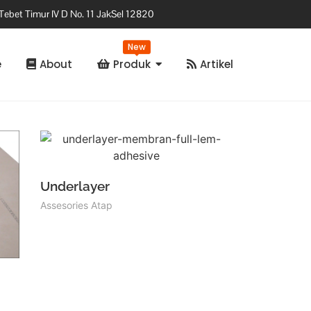
Tebet Timur IV D No. 11 JakSel 12820
New
e
About
Produk
Artikel
Underlayer
Assesories Atap