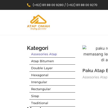
(+62) 811 88 00 9280 / (+62) 811 88 00 9270
Kategori
Assesories Atap
Atap Bitumen
Double Layer
Paku Atap 
Hexagonal
Assesories Atap
Irrengular
Rectangular
Sirap
Traditional