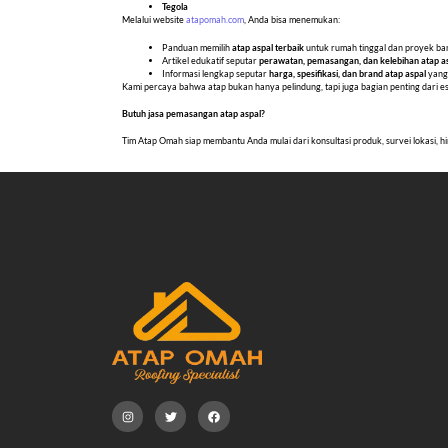
Tegola
Melalui website
atapomah.com
, Anda bisa menemukan:
Panduan memilih
atap aspal terbaik
untuk rumah tinggal dan proyek b
Artikel edukatif seputar
perawatan, pemasangan, dan kelebihan atap a
Informasi lengkap seputar
harga, spesifikasi, dan brand atap aspal
yang
Kami percaya bahwa atap bukan hanya pelindung, tapi juga bagian penting dari
Butuh jasa pemasangan atap aspal?
Tim Atap Omah siap membantu Anda mulai dari konsultasi produk, survei lokasi, h