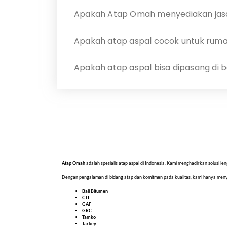
Apakah Atap Omah menyediakan jas
Apakah atap aspal cocok untuk ruma
Apakah atap aspal bisa dipasang di 
Atap Omah
adalah spesialis atap aspal di Indonesia. Kami menghadirkan solusi
Dengan pengalaman di bidang atap dan komitmen pada kualitas, kami hanya me
Bali Bitumen
CTI
GAF
GRC
Tamko
Tarkey