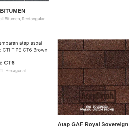
 BITUMEN
ali Bitumen
,
Rectangular
pe CT6
TI
,
Hexagonal
Atap GAF Royal Sovereign