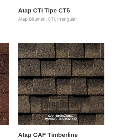
Atap CTI Tipe CT5
Atap Bitumen
,
CTI
,
Irrengular
Atap GAF Timberline