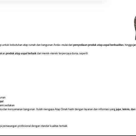
ngkap untuk kebutuhan atap rumah dan bangunan Anda—mulai dari
penyediaan produk atap aspal berkualitas
, hingga
ja
iakan
produk atap aspal terbaik
dari merek-merek terpercaya dunia, seperti:
gunan
pal
ami sediakan
etika dan kenyamanan bangunan. Itulah mengapa Atap Omah hadir dengan layanan dan informasi yang
jujur, teknis, d
ga pemasangan profesional dengan standar kualitas terbaik.