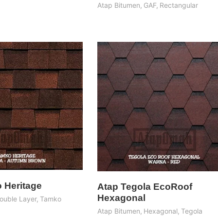
Atap Bitumen
,
GAF
,
Rectangular
 Heritage
Atap Tegola EcoRoof
Hexagonal
ouble Layer
,
Tamko
Atap Bitumen
,
Hexagonal
,
Tegola