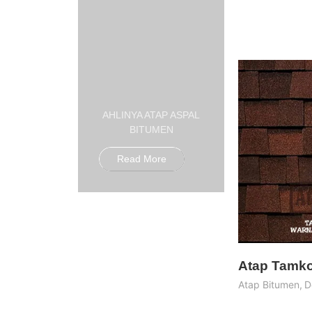
AHLINYA ATAP ASPAL
BITUMEN
Read More
Atap Tamko
Atap Bitumen
,
D