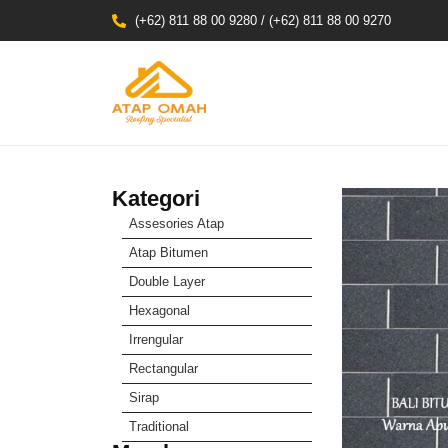
(+62) 811 88 00 9280 / (+62) 811 88 00 9270
Kategori
Assesories Atap
Atap Bitumen
Double Layer
Hexagonal
Irrengular
Rectangular
Sirap
Traditional