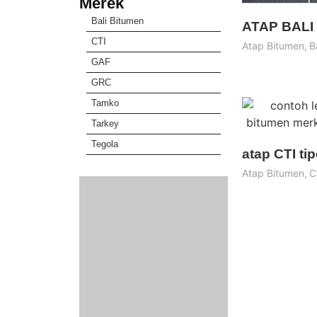
Merek
Bali Bitumen
ATAP BALI
CTI
Atap Bitumen
,
B
GAF
GRC
Tamko
Tarkey
Tegola
atap CTI ti
Atap Bitumen
,
C