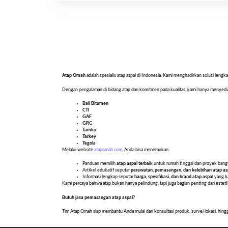
Atap Omah
adalah spesialis atap aspal di Indonesia. Kami menghadirkan solusi le
Dengan pengalaman di bidang atap dan komitmen pada kualitas, kami hanya menyed
Bali Bitumen
CTI
GAF
GRC
Tamko
Tarkey
Tegola
Melalui website
atapomah.com
, Anda bisa menemukan:
Panduan memilih
atap aspal terbaik
untuk rumah tinggal dan proyek ban
Artikel edukatif seputar
perawatan, pemasangan, dan kelebihan atap as
Informasi lengkap seputar
harga, spesifikasi, dan brand atap aspal
yang k
Kami percaya bahwa atap bukan hanya pelindung, tapi juga bagian penting dari est
Butuh jasa pemasangan atap aspal?
Tim Atap Omah siap membantu Anda mulai dari konsultasi produk, survei lokasi, hing