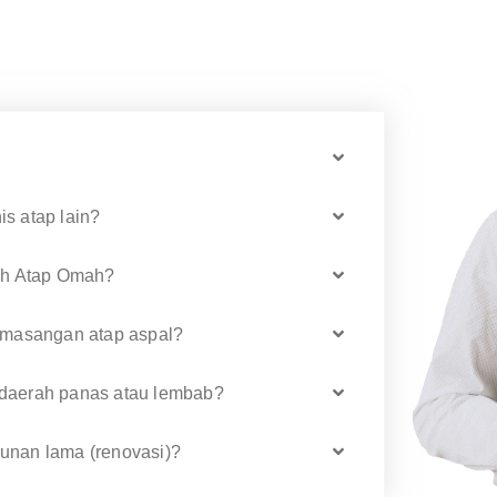
s atap lain?
leh Atap Omah?
masangan atap aspal?
 daerah panas atau lembab?
gunan lama (renovasi)?