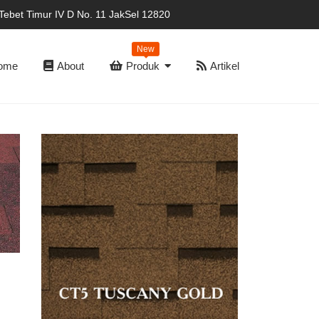
Tebet Timur IV D No. 11 JakSel 12820
New
ome
About
Produk
Artikel