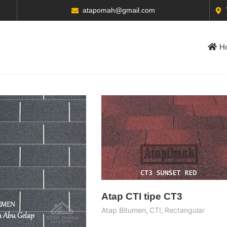
atapomah@gmail.com
H
Atap CTI tipe CT3
Atap Bitumen
,
CTI
,
Rectangular