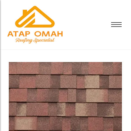
Bali Bitumen
CTI
Bali Bitumen
GAF
CTI
GRC
GAF
Tamko
GRC
Tarkey
Tamko
Tegola
Tarkey
Tegola