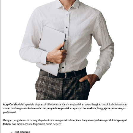
Atap Omah
adalah spesialis atap aspal di Indonesia. Kami menghadirkan solusi lengkap untuk kebutuhan atap
rumah dan bangunan Anda—mulai dari
penyediaan produk atap aspal berkualitas
, hingga
jasa pemasangan
profesional
.
Dengan pengalaman di bidang atap dan komitmen pada kualitas, kami hanya menyediakan
produk atap aspal
terbaik
dari merek-merek terpercaya dunia, seperti:
Bali Bitumen