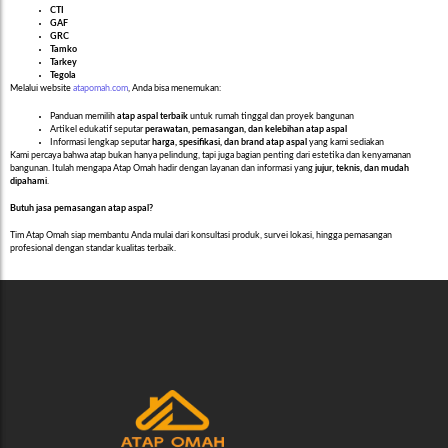
CTI
GAF
GRC
Tamko
Tarkey
Tegola
Melalui website
atapomah.com
, Anda bisa menemukan:
Panduan memilih
atap aspal terbaik
untuk rumah tinggal dan proyek bangunan
Artikel edukatif seputar
perawatan, pemasangan, dan kelebihan atap aspal
Informasi lengkap seputar
harga, spesifikasi, dan brand atap aspal
yang kami sediakan
Kami percaya bahwa atap bukan hanya pelindung, tapi juga bagian penting dari estetika dan kenyamanan
bangunan. Itulah mengapa Atap Omah hadir dengan layanan dan informasi yang
jujur, teknis, dan mudah
dipahami
.
Butuh jasa pemasangan atap aspal?
Tim Atap Omah siap membantu Anda mulai dari konsultasi produk, survei lokasi, hingga pemasangan
profesional dengan standar kualitas terbaik.