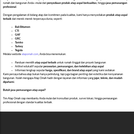
rumah dan bangunan Anda—mulai dari
penyediaan produk atap aspal berkualitas
, hingga
jasa pemasangan
profesional
.
Dengan pengalaman di bidang atap dan komitmen pada kualitas, kami hanya menyediakan
produk atap aspal
terbaik
dari merek-merek terpercaya dunia, seperti:
Bali Bitumen
CTI
GAF
GRC
Tamko
Tarkey
Tegola
Melalui website
atapomah.com
, Anda bisa menemukan:
Panduan memilih
atap aspal terbaik
untuk rumah tinggal dan proyek bangunan
Artikel edukatif seputar
perawatan, pemasangan, dan kelebihan atap aspal
Informasi lengkap seputar
harga, spesifikasi, dan brand atap aspal
yang kami sediakan
Kami percaya bahwa atap bukan hanya pelindung, tapi juga bagian penting dari estetika dan kenyamanan
bangunan. Itulah mengapa Atap Omah hadir dengan layanan dan informasi yang
jujur, teknis, dan mudah
dipahami
.
Butuh jasa pemasangan atap aspal?
Tim Atap Omah siap membantu Anda mulai dari konsultasi produk, survei lokasi, hingga pemasangan
profesional dengan standar kualitas terbaik.