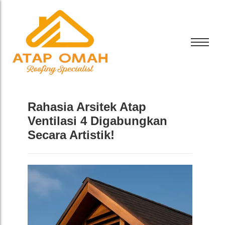
Bali Bitumen
CTI
Bali Bitumen
GAF
CTI
Rahasia Arsitek Atap
GRC
GAF
Ventilasi 4 Digabungkan
Tamko
Secara Artistik!
GRC
Tarkey
Tamko
Tegola
Tarkey
Tegola