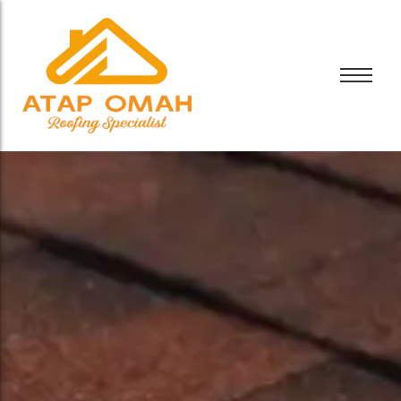
Bali Bitumen
CTI
Bali Bitumen
GAF
CTI
GRC
GAF
Tamko
GRC
Tarkey
Tamko
Tegola
Tarkey
Tegola