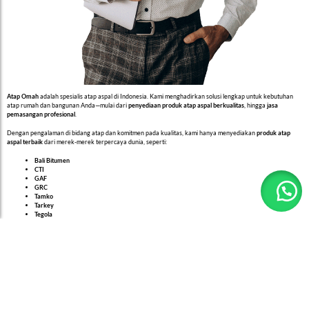
Atap Omah
adalah spesialis atap aspal di Indonesia. Kami menghadirkan solusi lengkap untuk kebutuhan
atap rumah dan bangunan Anda—mulai dari
penyediaan produk atap aspal berkualitas
, hingga
jasa
pemasangan profesional
.
Dengan pengalaman di bidang atap dan komitmen pada kualitas, kami hanya menyediakan
produk atap
aspal terbaik
dari merek-merek terpercaya dunia, seperti:
Bali Bitumen
CTI
GAF
GRC
Tamko
Tarkey
Tegola
Melalui website
atapomah.com
, Anda bisa menemukan:
Panduan memilih
atap aspal terbaik
untuk rumah tinggal dan proyek bangunan
Artikel edukatif seputar
perawatan, pemasangan, dan kelebihan atap aspal
Informasi lengkap seputar
harga, spesifikasi, dan brand atap aspal
yang kami sediakan
Kami percaya bahwa atap bukan hanya pelindung, tapi juga bagian penting dari estetika dan kenyamanan
bangunan. Itulah mengapa Atap Omah hadir dengan layanan dan informasi yang
jujur, teknis, dan mudah
dipahami
.
Butuh jasa pemasangan atap aspal?