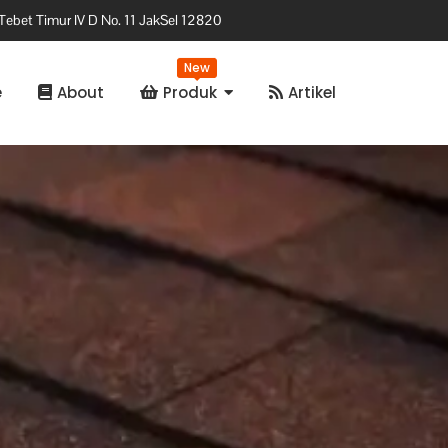
Tebet Timur IV D No. 11 JakSel 12820
New
e
About
Produk
Artikel