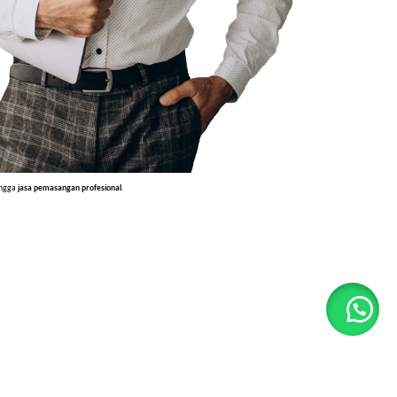
ingga
jasa pemasangan profesional
.
teknis, dan mudah dipahami
.