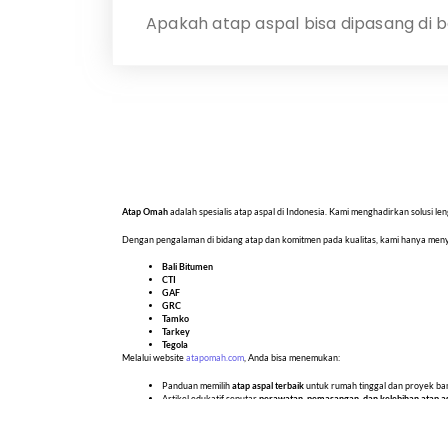
Apakah atap aspal bisa dipasang di 
Atap Omah
adalah spesialis atap aspal di Indonesia. Kami menghadirkan solusi
Dengan pengalaman di bidang atap dan komitmen pada kualitas, kami hanya me
Bali Bitumen
CTI
GAF
GRC
Tamko
Tarkey
Tegola
Melalui website
atapomah.com
, Anda bisa menemukan:
Panduan memilih
atap aspal terbaik
untuk rumah tinggal dan proyek b
Artikel edukatif seputar
perawatan, pemasangan, dan kelebihan atap a
Informasi lengkap seputar
harga, spesifikasi, dan brand atap aspal
yang
Kami percaya bahwa atap bukan hanya pelindung, tapi juga bagian penting dari