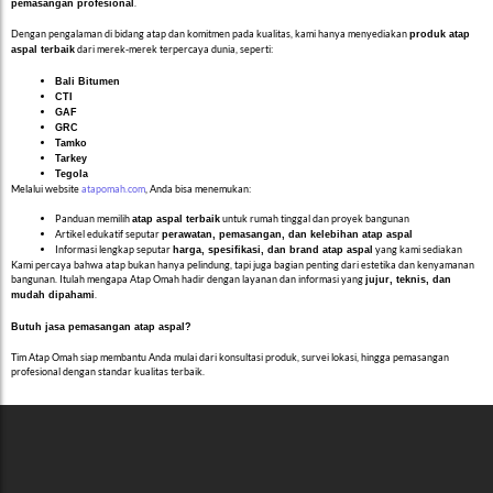
.
pemasangan profesional
Dengan pengalaman di bidang atap dan komitmen pada kualitas, kami hanya menyediakan
produk atap
dari merek-merek terpercaya dunia, seperti:
aspal terbaik
Bali Bitumen
CTI
GAF
GRC
Tamko
Tarkey
Tegola
Melalui website
atapomah.com
, Anda bisa menemukan:
Panduan memilih
untuk rumah tinggal dan proyek bangunan
atap aspal terbaik
Artikel edukatif seputar
perawatan, pemasangan, dan kelebihan atap aspal
Informasi lengkap seputar
yang kami sediakan
harga, spesifikasi, dan brand atap aspal
Kami percaya bahwa atap bukan hanya pelindung, tapi juga bagian penting dari estetika dan kenyamanan
bangunan. Itulah mengapa Atap Omah hadir dengan layanan dan informasi yang
jujur, teknis, dan
.
mudah dipahami
Butuh jasa pemasangan atap aspal?
Tim Atap Omah siap membantu Anda mulai dari konsultasi produk, survei lokasi, hingga pemasangan
profesional dengan standar kualitas terbaik.