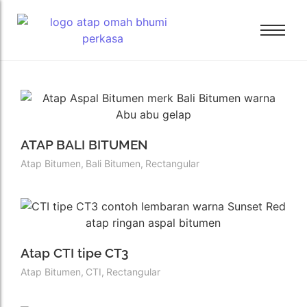
Bali Bitumen
Bali Bitumen
CTI
CTI
GAF
ATAP BALI BITUMEN
GAF
GRC
Atap Bitumen
,
Bali Bitumen
,
Rectangular
GRC
Tamko
Tamko
Tarkey
Tarkey
Tegola
Tegola
Atap CTI tipe CT3
Atap Bitumen
,
CTI
,
Rectangular