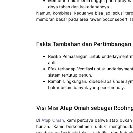
Membran bakar lebih unggul pada proyek k
daya tahan dan kekedapannya.
Namun, kombinasi keduanya bisa jadi solusi ter
membran bakar pada area rawan bocor seperti sa
Fakta Tambahan dan Pertimbangan 
Resiko Pemasangan untuk underlayment muda
ahli.
Efek terhadap Ventilasi untuk underlaym
sistem tertutup penuh.
Ramah Lingkungan. dibeberapa underlaym
bakar belum banyak yang eco-friendly.
Visi Misi Atap Omah sebagai Roofing
Di
Atap Omah
, kami percaya bahwa atap bukan
hunian. Kami berkomitmen untuk menghadirkan
pendekatan berbasis teknis, estetika, dan kebe