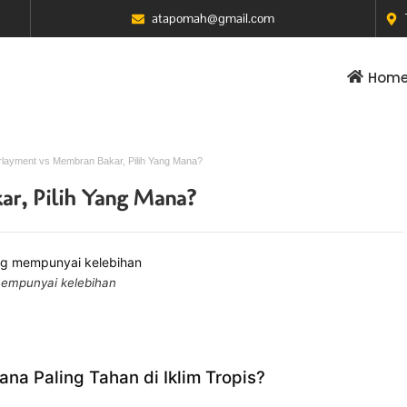
atapomah@gmail.com
Hom
rlayment vs Membran Bakar, Pilih Yang Mana?
r, Pilih Yang Mana?
empunyai kelebihan
a Paling Tahan di Iklim Tropis?