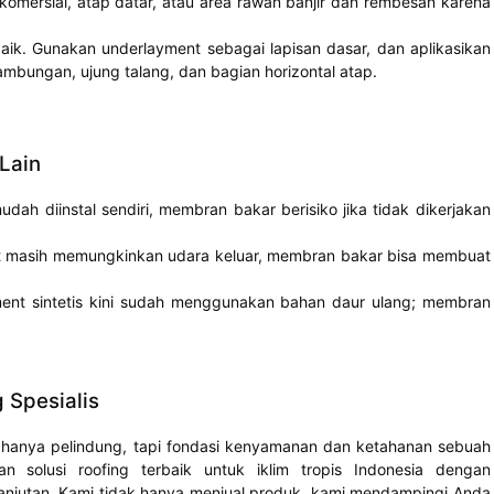
omersial, atap datar, atau area rawan banjir dan rembesan karena
baik. Gunakan underlayment sebagai lapisan dasar, dan aplikasikan
mbungan, ujung talang, dan bagian horizontal atap.
Lain
h diinstal sendiri, membran bakar berisiko jika tidak dikerjakan
ent masih memungkinkan udara keluar, membran bakar bisa membuat
ent sintetis kini sudah menggunakan bahan daur ulang; membran
 Spesialis
 hanya pelindung, tapi fondasi kenyamanan dan ketahanan sebuah
 solusi roofing terbaik untuk iklim tropis Indonesia dengan
rlanjutan. Kami tidak hanya menjual produk, kami mendampingi Anda