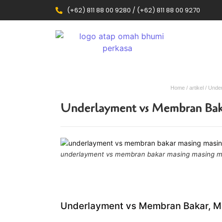
(+62) 811 88 00 9280 / (+62) 811 88 00 9270
Home
/
artikel
/ Unde
Underlayment vs Membran Baka
underlayment vs membran bakar masing masing m
Underlayment vs Membran Bakar, Man