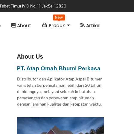
Tebet Timur IV D No. 11 JakSel 12820
New
e
About
Produk
Artikel
About Us
PT. Atap Omah Bhumi Perkasa
Distributor dan Aplikator Atap Aspal Bitumen
yang telah berpengalaman lebih dari 20 tahun
di bidangnya, melayani seluruh kebutuhan
pemasangan dan perawatan atap bitumen
dengan jaminan kualitas dan ketepatan waktu.