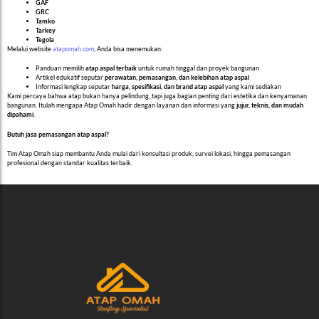
GAF
GRC
Tamko
Tarkey
Tegola
Melalui website
atapomah.com
, Anda bisa menemukan:
Panduan memilih
atap aspal terbaik
untuk rumah tinggal dan proyek bangunan
Artikel edukatif seputar
perawatan, pemasangan, dan kelebihan atap aspal
Informasi lengkap seputar
harga, spesifikasi, dan brand atap aspal
yang kami sediakan
Kami percaya bahwa atap bukan hanya pelindung, tapi juga bagian penting dari estetika dan kenyamanan
bangunan. Itulah mengapa Atap Omah hadir dengan layanan dan informasi yang
jujur, teknis, dan mudah
dipahami
.
Butuh jasa pemasangan atap aspal?
Tim Atap Omah siap membantu Anda mulai dari konsultasi produk, survei lokasi, hingga pemasangan
profesional dengan standar kualitas terbaik.