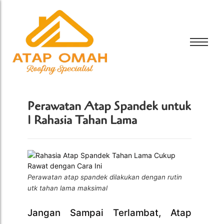
Bali Bitumen
Bali Bitumen
CTI
CTI
GAF
Perawatan Atap Spandek untuk
GAF
GRC
1 Rahasia Tahan Lama
GRC
Tamko
Tamko
Tarkey
Tarkey
Tegola
Tegola
Perawatan atap spandek dilakukan dengan rutin
utk tahan lama maksimal
Jangan Sampai Terlambat, Atap