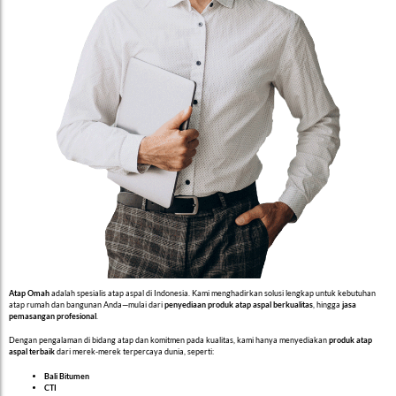
Atap Omah
adalah spesialis atap aspal di Indonesia. Kami menghadirkan solusi lengkap untuk kebutuhan
atap rumah dan bangunan Anda—mulai dari
penyediaan produk atap aspal berkualitas
, hingga
jasa
pemasangan profesional
.
Dengan pengalaman di bidang atap dan komitmen pada kualitas, kami hanya menyediakan
produk atap
aspal terbaik
dari merek-merek terpercaya dunia, seperti:
Bali Bitumen
CTI