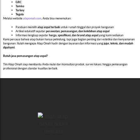
GRC
Tamko
Tarkey
Tegola
Melalui website
atapomah.com
, Anda bisa menemukan:
Panduan memilih
atap aspal terbaik
untuk rumah tinggal dan proyek bangunan
Artikel edukatif seputar
perawatan, pemasangan, dan kelebihan atap aspal
Informasi lengkap seputar
harga, spesifikasi, dan brand atap aspal
yang kami sediakan
Kami percaya bahwa atap bukan hanya pelindung, tapi juga bagian penting dari estetika dan kenyamanan
bangunan. Itulah mengapa Atap Omah hadir dengan layanan dan informasi yang
jujur, teknis, dan mudah
dipahami
.
Butuh jasa pemasangan atap aspal?
Tim Atap Omah siap membantu Anda mulai dari konsultasi produk, survei lokasi, hingga pemasangan
profesional dengan standar kualitas terbaik.