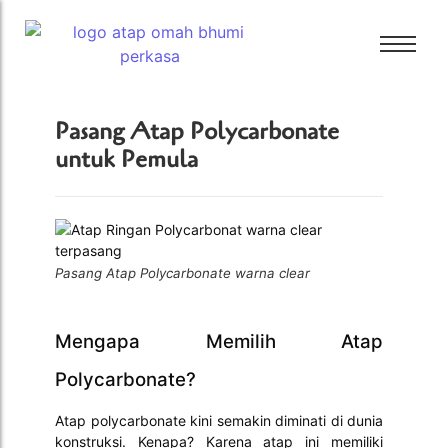
Bali Bitumen
Pasang Atap Polycarbonate
CTI
untuk Pemula
Bali Bitumen
GAF
CTI
GRC
GAF
Tamko
GRC
Pasang Atap Polycarbonate warna clear
Tarkey
Tamko
Tegola
Tarkey
Mengapa Memilih Atap
Tegola
Polycarbonate?
Atap polycarbonate kini semakin diminati di dunia
konstruksi. Kenapa? Karena atap ini memiliki