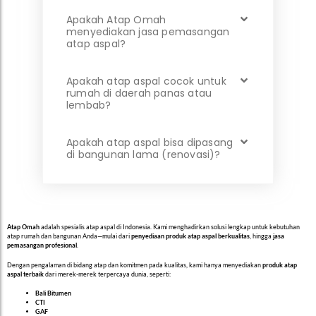
Apakah Atap Omah
menyediakan jasa pemasangan
atap aspal?
Apakah atap aspal cocok untuk
rumah di daerah panas atau
lembab?
Apakah atap aspal bisa dipasang
di bangunan lama (renovasi)?
Atap Omah
adalah spesialis atap aspal di Indonesia. Kami menghadirkan solusi lengkap untuk kebutuhan
atap rumah dan bangunan Anda—mulai dari
penyediaan produk atap aspal berkualitas
, hingga
jasa
pemasangan profesional
.
Dengan pengalaman di bidang atap dan komitmen pada kualitas, kami hanya menyediakan
produk atap
aspal terbaik
dari merek-merek terpercaya dunia, seperti:
Bali Bitumen
CTI
GAF