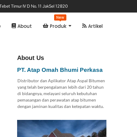
Tebet Timur IV D No. 11 JakSel 12820
New
e
About
Produk
Artikel
About Us
PT. Atap Omah Bhumi Perkasa
Distributor dan Aplikator Atap Aspal Bitumen
yang telah berpengalaman lebih dari 20 tahun
di bidangnya, melayani seluruh kebutuhan
pemasangan dan perawatan atap bitumen
dengan jaminan kualitas dan ketepatan waktu.