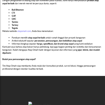
Dengan pengalaman di bidang atap dan komitmen pada kualitas, kami hanya menyediakan
produk atap
aspal terbaik
dari merek-merek terpercaya dunia, seperti:
Bali Bitumen
CTI
GAF
GRC
Tamko
Tarkey
Tegola
Melalui website
atapomah.com
, Anda bisa menemukan:
Panduan memilih
atap aspal terbaik
untuk rumah tinggal dan proyek bangunan
Artikel edukatif seputar
perawatan, pemasangan, dan kelebihan atap aspal
Informasi lengkap seputar
harga, spesifikasi, dan brand atap aspal
yang kami sediakan
Kami percaya bahwa atap bukan hanya pelindung, tapi juga bagian penting dari estetika dan kenyamanan
bangunan. Itulah mengapa Atap Omah hadir dengan layanan dan informasi yang
jujur, teknis, dan mudah
dipahami
.
Butuh jasa pemasangan atap aspal?
Tim Atap Omah siap membantu Anda mulai dari konsultasi produk, survei lokasi, hingga pemasangan
profesional dengan standar kualitas terbaik.