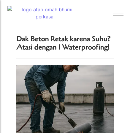
Bali Bitumen
Dak Beton Retak karena Suhu?
CTI
Atasi dengan 1 Waterproofing!
Bali Bitumen
GAF
CTI
GRC
GAF
Tamko
GRC
Tarkey
Tamko
Tegola
Tarkey
Tegola