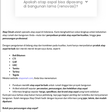
Apakah atap aspal bisa dipasang
di bangunan lama (renovasi)?
Atap Omah
adalah spesialis atap aspal di Indonesia. Kami menghadirkan solusi lengkap untuk kebutuhan
atap rumah dan bangunan Anda—mulai dari
penyediaan produk atap aspal berkualitas
, hingga
jasa
pemasangan profesional
.
Dengan pengalaman di bidang atap dan komitmen pada kualitas, kami hanya menyediakan
produk atap
aspal terbaik
dari merek-merek terpercaya dunia, seperti:
Bali Bitumen
CTI
GAF
GRC
Tamko
Tarkey
Tegola
Melalui website
atapomah.com
, Anda bisa menemukan:
Panduan memilih
atap aspal terbaik
untuk rumah tinggal dan proyek bangunan
Artikel edukatif seputar
perawatan, pemasangan, dan kelebihan atap aspal
Informasi lengkap seputar
harga, spesifikasi, dan brand atap aspal
yang kami sediakan
Kami percaya bahwa atap bukan hanya pelindung, tapi juga bagian penting dari estetika dan kenyamanan
bangunan. Itulah mengapa Atap Omah hadir dengan layanan dan informasi yang
jujur, teknis, dan mudah
dipahami
.
Butuh jasa pemasangan atap aspal?