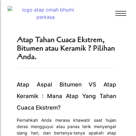
Bali Bitumen
Atap Tahan Cuaca Ekstrem,
CTI
Bitumen atau Keramik ? Pilihan
Bali Bitumen
Anda.
GAF
CTI
GRC
GAF
Tamko
GRC
Tarkey
Atap Aspal Bitumen VS Atap
Tamko
Tegola
Keramik : Mana Atap Yang Tahan
Tarkey
Cuaca Ekstrem?
Tegola
Pernahkah Anda merasa khawatir saat hujan
deras mengguyur atau panas terik menyengat
siang hari, dan bertanya-tanya apakah atap