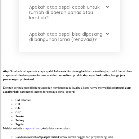
Apakah atap aspal cocok untuk
rumah di daerah panas atau
lembab?
Apakah atap aspal bisa dipasang
di bangunan lama (renovasi)?
Atap Omah
adalah spesialis atap aspal di Indonesia. Kami menghadirkan solusi lengkap untuk kebutuhan
atap rumah dan bangunan Anda—mulai dari
penyediaan produk atap aspal berkualitas
, hingga
jasa
pemasangan profesional
.
Dengan pengalaman di bidang atap dan komitmen pada kualitas, kami hanya menyediakan
produk atap
aspal terbaik
dari merek-merek terpercaya dunia, seperti:
Bali Bitumen
CTI
GAF
GRC
Tamko
Tarkey
Tegola
Melalui website
atapomah.com
, Anda bisa menemukan:
Panduan memilih
atap aspal terbaik
untuk rumah tinggal dan proyek bangunan