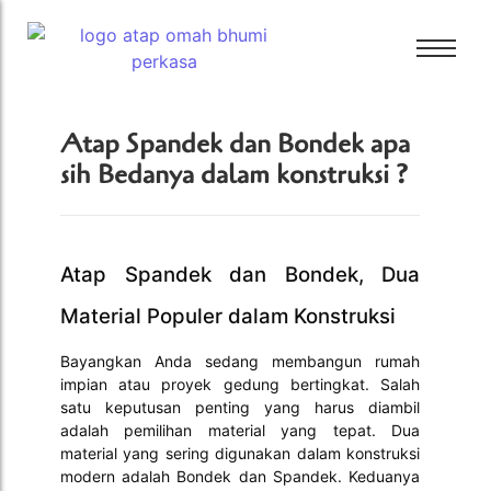
Bali Bitumen
Atap Spandek dan Bondek apa
CTI
sih Bedanya dalam konstruksi ?
Bali Bitumen
GAF
CTI
GRC
GAF
Tamko
Atap Spandek dan Bondek, Dua
GRC
Tarkey
Material Populer dalam Konstruksi
Tamko
Tegola
Tarkey
Bayangkan Anda sedang membangun rumah
impian atau proyek gedung bertingkat. Salah
Tegola
satu keputusan penting yang harus diambil
adalah pemilihan material yang tepat. Dua
material yang sering digunakan dalam konstruksi
modern adalah Bondek dan Spandek. Keduanya