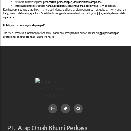
Artikel edukatif seputar
perawatan, pemasangan, dan kelebihan atap aspal
Informasi lengkap seputar
harga, spesifikasi, dan brand atap aspal
yang kami sediakan
Kami percaya bahwa atap bukan hanya pelindung, tapi juga bagian penting dari estetika dan kenyamanan
bangunan. Itulah mengapa Atap Omah hadir dengan layanan dan informasi yang
jujur, teknis, dan mudah
dipahami
.
Butuh jasa pemasangan atap aspal?
Tim Atap Omah siap membantu Anda mulai dari konsultasi produk, survei lokasi, hingga pemasangan
profesional dengan standar kualitas terbaik.
PT. Atap Omah Bhumi Perkasa