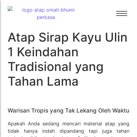
Atap Sirap Kayu Ulin
Bali Bitumen
Bali Bitumen
CTI
1 Keindahan
CTI
GAF
Tradisional yang
GAF
GRC
GRC
Tamko
Tahan Lama
Tamko
Tarkey
Tarkey
Tegola
Tegola
Warisan Tropis yang Tak Lekang Oleh Waktu
Apakah Anda sedang mencari material atap yang
tidak hanya indah dipandang tapi juga tahan