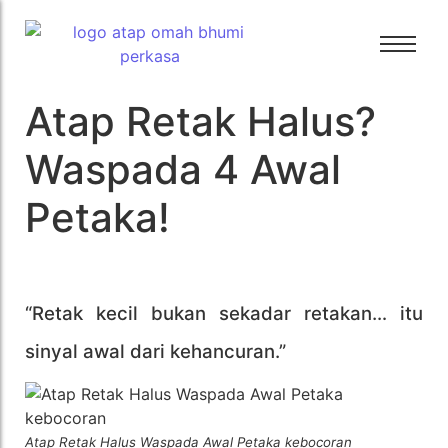
Atap Retak Halus?
Bali Bitumen
Bali Bitumen
CTI
Waspada 4 Awal
CTI
GAF
Petaka!
GAF
GRC
GRC
Tamko
Tamko
Tarkey
Tarkey
Tegola
“Retak kecil bukan sekadar retakan… itu
Tegola
sinyal awal dari kehancuran.”
Atap Retak Halus Waspada Awal Petaka kebocoran