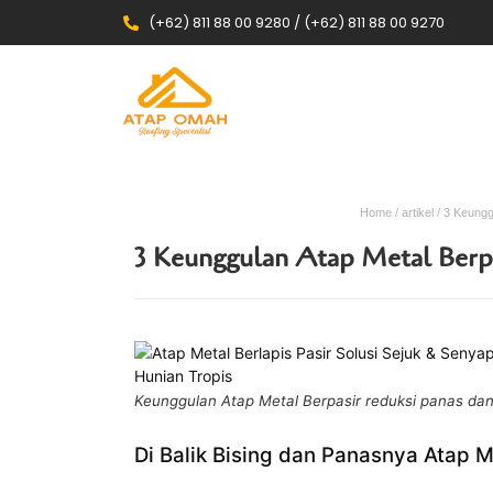
(+62) 811 88 00 9280 / (+62) 811 88 00 9270
Home
/
artikel
/ 3 Keungg
3 Keunggulan Atap Metal Berpa
Keunggulan Atap Metal Berpasir reduksi panas da
Di Balik Bising dan Panasnya Atap M