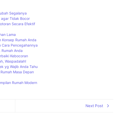
gubah Segalanya
 agar Tidak Bocor
toran Secara Efektif
ahan Lama
an Konsep Rumah Anda
an Cara Pencegahannya
uk Rumah Anda
baiki Kebocoran
ah, Waspadalah!
ek yg Wajib Anda Tahu
uk Rumah Masa Depan
 Tampilan Rumah Modern
Next Post