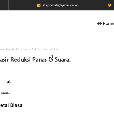
atapomah@gmail.com
Hom
ulan Atap Metal Berpasir Reduksi Panas & Suara.
sir Reduksi Panas & Suara.
n suara
etal Biasa