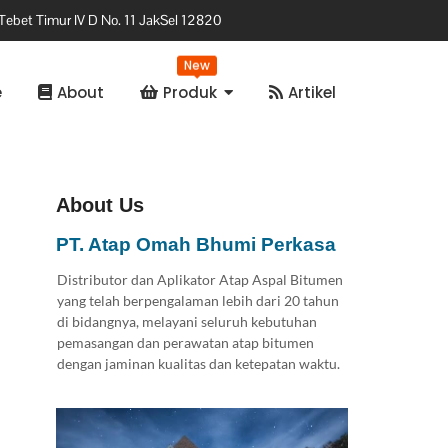
Tebet Timur IV D No. 11 JakSel 12820
New
e
About
Produk
Artikel
About Us
PT. Atap Omah Bhumi Perkasa
Distributor dan Aplikator Atap Aspal Bitumen
yang telah berpengalaman lebih dari 20 tahun
di bidangnya, melayani seluruh kebutuhan
pemasangan dan perawatan atap bitumen
dengan jaminan kualitas dan ketepatan waktu.