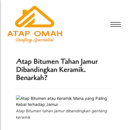
Bali Bitumen
CTI
Bali Bitumen
GAF
CTI
Atap Bitumen Tahan Jamur
GRC
Dibandingkan Keramik.
GAF
Tamko
Benarkah?
GRC
Tarkey
Tamko
Tegola
Tarkey
Tegola
Atap Bitumen tahan jamur dibandingkan genteng
keramik