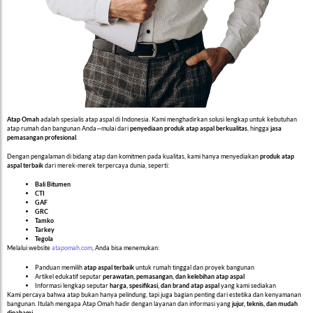
Atap Omah
adalah spesialis atap aspal di Indonesia. Kami menghadirkan solusi lengkap untuk kebutuhan
atap rumah dan bangunan Anda—mulai dari
penyediaan produk atap aspal berkualitas
, hingga
jasa
pemasangan profesional
.
Dengan pengalaman di bidang atap dan komitmen pada kualitas, kami hanya menyediakan
produk atap
aspal terbaik
dari merek-merek terpercaya dunia, seperti:
Bali Bitumen
CTI
GAF
GRC
Tamko
Tarkey
Tegola
Melalui website
atapomah.com
, Anda bisa menemukan:
Panduan memilih
atap aspal terbaik
untuk rumah tinggal dan proyek bangunan
Artikel edukatif seputar
perawatan, pemasangan, dan kelebihan atap aspal
Informasi lengkap seputar
harga, spesifikasi, dan brand atap aspal
yang kami sediakan
Kami percaya bahwa atap bukan hanya pelindung, tapi juga bagian penting dari estetika dan kenyamanan
bangunan. Itulah mengapa Atap Omah hadir dengan layanan dan informasi yang
jujur, teknis, dan mudah
dipahami
.