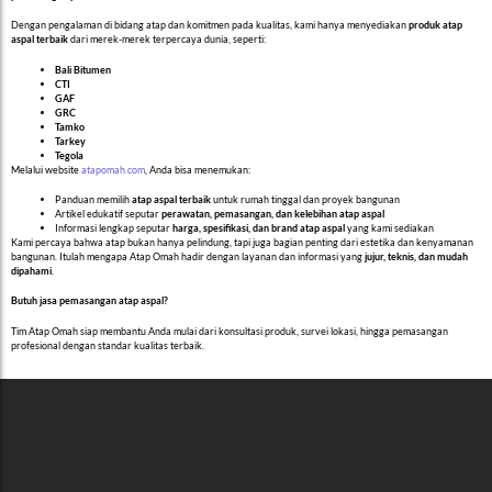
Dengan pengalaman di bidang atap dan komitmen pada kualitas, kami hanya menyediakan
produk atap
aspal terbaik
dari merek-merek terpercaya dunia, seperti:
Bali Bitumen
CTI
GAF
GRC
Tamko
Tarkey
Tegola
Melalui website
atapomah.com
, Anda bisa menemukan:
Panduan memilih
atap aspal terbaik
untuk rumah tinggal dan proyek bangunan
Artikel edukatif seputar
perawatan, pemasangan, dan kelebihan atap aspal
Informasi lengkap seputar
harga, spesifikasi, dan brand atap aspal
yang kami sediakan
Kami percaya bahwa atap bukan hanya pelindung, tapi juga bagian penting dari estetika dan kenyamanan
bangunan. Itulah mengapa Atap Omah hadir dengan layanan dan informasi yang
jujur, teknis, dan mudah
dipahami
.
Butuh jasa pemasangan atap aspal?
Tim Atap Omah siap membantu Anda mulai dari konsultasi produk, survei lokasi, hingga pemasangan
profesional dengan standar kualitas terbaik.