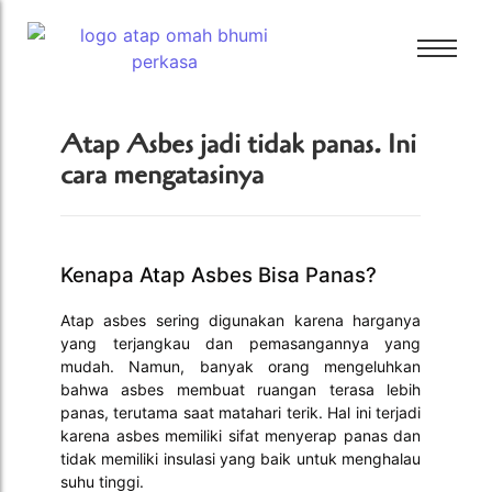
Bali Bitumen
Atap Asbes jadi tidak panas. Ini
CTI
cara mengatasinya
Bali Bitumen
GAF
CTI
GRC
GAF
Tamko
Kenapa Atap Asbes Bisa Panas?
GRC
Tarkey
Atap asbes sering digunakan karena harganya
Tamko
Tegola
yang terjangkau dan pemasangannya yang
Tarkey
mudah. Namun, banyak orang mengeluhkan
bahwa asbes membuat ruangan terasa lebih
Tegola
panas, terutama saat matahari terik. Hal ini terjadi
karena asbes memiliki sifat menyerap panas dan
tidak memiliki insulasi yang baik untuk menghalau
suhu tinggi.