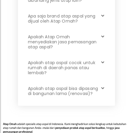
dibanding jenis atap lain?
Apa saja brand atap aspal yang
dijual oleh Atap Omah?
Apakah Atap Omah
menyediakan jasa pemasangan
atap aspal?
Apakah atap aspal cocok untuk
rumah di daerah panas atau
lembab?
Apakah atap aspal bisa dipasang
di bangunan lama (renovasi)?
Atap Omah
adalah spesialis atap aspal di Indonesia. Kami menghadirkan solusi lengkap untuk kebutuhan
atap rumah dan bangunan Anda—mulai dari
penyediaan produk atap aspal berkualitas
, hingga
jasa
pemasangan profesional
.